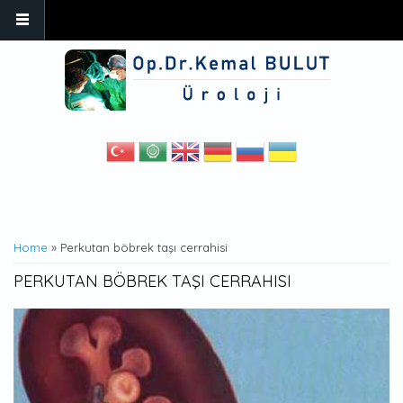
Skip to main content
YOU ARE HERE
Home
» Perkutan böbrek taşı cerrahisi
PERKUTAN BÖBREK TAŞI CERRAHISI