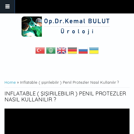
Skip to main content
YOU ARE HERE
Home
» Inflatable ( şişirilebilir ) Penil Protezler Nasıl Kullanılır ?
INFLATABLE ( ŞIŞIRILEBILIR ) PENIL PROTEZLER
NASIL KULLANILIR ?