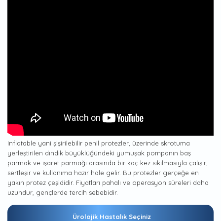
Inflatable yani şişirilebilir penil protezler, üzerinde skrotuma
yerleştirilen dındık büyüklüğündeki yumuşak pompanın baş
parmak ve işaret parmağı arasında bir kaç kez sıkılmasıyla çalışır,
sertleşir ve kullanıma hazır hale gelir. Bu protezler gerçeğe en
yakın protez çeşididir. Fiyatları pahalı ve operasyon süreleri daha
uzundur, gençlerde tercih sebebidir.
Ürolojik Hastalık Seçiniz