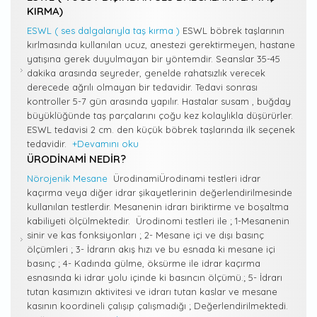
KIRMA)
ESWL ( ses dalgalarıyla taş kırma )
ESWL böbrek taşlarının
kırlmasında kullanılan ucuz, anestezi gerektirmeyen, hastane
yatışına gerek duyulmayan bir yöntemdir. Seanslar 35-45
dakika arasında seyreder, genelde rahatsızlık verecek
derecede ağrılı olmayan bir tedavidir. Tedavi sonrası
kontroller 5-7 gün arasında yapılır. Hastalar susam , buğday
büyüklüğünde taş parçalarını çoğu kez kolaylıkla düşürürler.
ESWL tedavisi 2 cm. den küçük böbrek taşlarında ilk seçenek
tedavidir.
+Devamını oku
ÜRODINAMI NEDIR?
Nörojenik Mesane
ÜrodinamiÜrodinami testleri idrar
kaçırma veya diğer idrar şikayetlerinin değerlendirilmesinde
kullanılan testlerdir. Mesanenin idrarı biriktirme ve boşaltma
kabiliyeti ölçülmektedir. Ürodinomi testleri ile ; 1-Mesanenin
sinir ve kas fonksiyonları ; 2- Mesane içi ve dışı basınç
ölçümleri ; 3- İdrarın akış hızı ve bu esnada ki mesane içi
basınç ; 4- Kadında gülme, öksürme ile idrar kaçırma
esnasında ki idrar yolu içinde ki basıncın ölçümü.; 5- İdrarı
tutan kasımızın aktivitesi ve idrarı tutan kaslar ve mesane
kasının koordineli çalışıp çalışmadığı ; Değerlendirilmektedi.