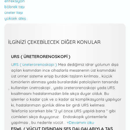
enfeksiyon
böbrek taşı
üreter taşı
yüksek ateş
İLGINIZI ÇEKEBILECEK DIĞER KONULAR
URS ( ÜRETERORENOSKOPI )
URS ( üreterorenoskopi )
Mea dediğimiz idrar yolunun dışa
açılan kısmından ince cihazlarla mesanenin üst kısmındaki
üst üriner sisteme erişip burdaki taşların kırılması , küçük
tümörlerin alınması yada buralardaki patolojilerin tanısında
kullanılan üretroskopi , yada üreterorenoskopi yada URS
kısaltmasını hastalarımızdan bile sıkça duyar olduk. Bu
işlemler o kadar çok ve o kadar az komplikasyonla yapılıyor
ki, hastalarımızın günlük diline bir girdi URS kelimesi.
Telefonla sorarken bile "2 yıl önce URS yapıldı bana " gibi
cümleleri sıkça duyuyoruz. Endoskopik yöntemlerle
yapılması , bu nedenle vücüt...
+Devamını oku
ESWL ( VÜCUT DIŞINDAN SES DALGALARIYLA TAŞ