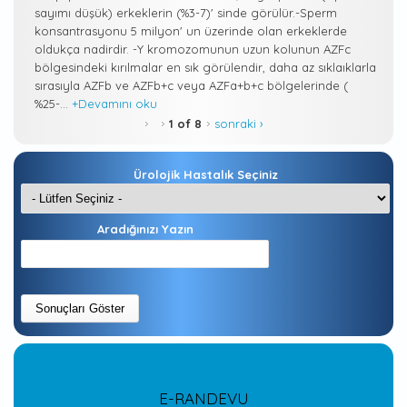
sayımı düşük) erkeklerin (%3-7)' sinde görülür.-Sperm
konsantrasyonu 5 milyon' un üzerinde olan erkeklerde
oldukça nadirdir. -Y kromozomunun uzun kolunun AZFc
bölgesindeki kırılmalar en sık görülendir, daha az sıklaıklarla
sırasıyla AZFb ve AZFb+c veya AZFa+b+c bölgelerinde (
%25-...
+Devamını oku
1 of 8
sonraki ›
Ürolojik Hastalık Seçiniz
Aradığınızı Yazın
E-RANDEVU