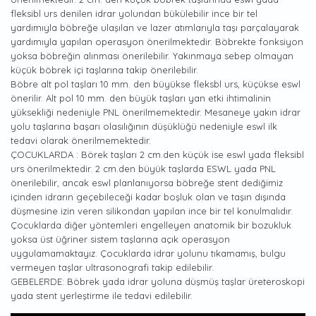
fleksibl urs denilen idrar yolundan bükülebilir ince bir tel
yardımıyla böbreğe ulaşılan ve lazer atımlarıyla taşı parçalayarak
yardımıyla yapılan operasyon önerilmektedir. Böbrekte fonksiyon
yoksa böbreğin alınması önerilebilir. Yakınmaya sebep olmayan
küçük böbrek içi taşlarına takip önerilebilir.
Böbre alt pol taşları 10 mm. den büyükse fleksbl urs, küçükse eswl
önerilir. Alt pol 10 mm. den büyük taşları yan etki ihtimalinin
yüksekliği nedeniyle PNL önerilmemektedir. Mesaneye yakın idrar
yolu taşlarına başarı olasılığının düşüklüğü nedeniyle eswl ilk
tedavi olarak önerilmemektedir.
ÇOCUKLARDA : Börek taşları 2 cm.den küçük ise eswl yada fleksibl
urs önerilmektedir. 2 cm.den büyük taşlarda ESWL yada PNL
önerilebilir, ancak eswl planlanıyorsa böbreğe stent dediğimiz
içinden idrarın geçebileceği kadar boşluk olan ve taşın dışında
düşmesine izin veren silikondan yapılan ince bir tel konulmalıdır.
Çocuklarda diğer yöntemleri engelleyen anatomik bir bozukluk
yoksa üst üğriner sistem taşlarına açık operasyon
uygulamamaktayız. Çocuklarda idrar yolunu tıkamamış, bulgu
vermeyen taşlar ultrasonografi takip edilebilir.
GEBELERDE: Böbrek yada idrar yoluna düşmüş taşlar üreteroskopi
yada stent yerleştirme ile tedavi edilebilir.