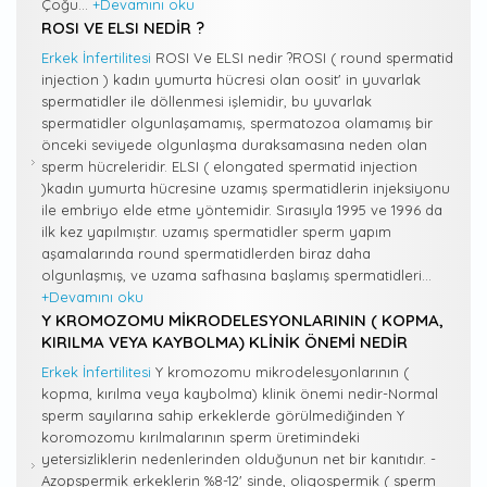
Çoğu...
+Devamını oku
ROSI VE ELSI NEDIR ?
Erkek İnfertilitesi
ROSI Ve ELSI nedir ?ROSI ( round spermatid
injection ) kadın yumurta hücresi olan oosit' in yuvarlak
spermatidler ile döllenmesi işlemidir, bu yuvarlak
spermatidler olgunlaşamamış, spermatozoa olamamış bir
önceki seviyede olgunlaşma duraksamasına neden olan
sperm hücreleridir. ELSI ( elongated spermatid injection
)kadın yumurta hücresine uzamış spermatidlerin injeksiyonu
ile embriyo elde etme yöntemidir. Sırasıyla 1995 ve 1996 da
ilk kez yapılmıştır. uzamış spermatidler sperm yapım
aşamalarında round spermatidlerden biraz daha
olgunlaşmış, ve uzama safhasına başlamış spermatidleri...
+Devamını oku
Y KROMOZOMU MIKRODELESYONLARININ ( KOPMA,
KIRILMA VEYA KAYBOLMA) KLINIK ÖNEMI NEDIR
Erkek İnfertilitesi
Y kromozomu mikrodelesyonlarının (
kopma, kırılma veya kaybolma) klinik önemi nedir-Normal
sperm sayılarına sahip erkeklerde görülmediğinden Y
koromozomu kırılmalarının sperm üretimindeki
yetersizliklerin nedenlerinden olduğunun net bir kanıtıdır. -
Azopspermik erkeklerin %8-12' sinde, oligospermik ( sperm