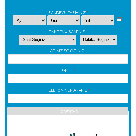
RANDEVU TARİHİNİZ
*
Ay
Gün
Yıl
RANDEVU SAATİNİZ
*
Hour
Minute
:
ADINIZ SOYADINIZ
*
E-Mail
*
TELEFON NUMARANIZ
*
CAPTCHA
Bu soru sizin bir insan olup olmadığınızı denetlemek ve
otomatik spam gönderilerini önlemek içindir.