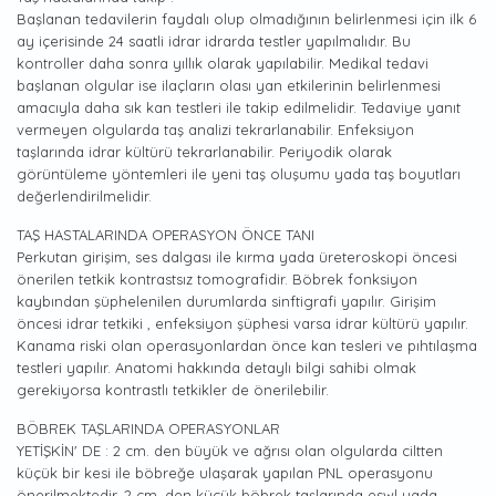
Başlanan tedavilerin faydalı olup olmadığının belirlenmesi için ilk 6
ay içerisinde 24 saatli idrar idrarda testler yapılmalıdır. Bu
kontroller daha sonra yıllık olarak yapılabilir. Medikal tedavi
başlanan olgular ise ilaçların olası yan etkilerinin belirlenmesi
amacıyla daha sık kan testleri ile takip edilmelidir. Tedaviye yanıt
vermeyen olgularda taş analizi tekrarlanabilir. Enfeksiyon
taşlarında idrar kültürü tekrarlanabilir. Periyodik olarak
görüntüleme yöntemleri ile yeni taş oluşumu yada taş boyutları
değerlendirilmelidir.
TAŞ HASTALARINDA OPERASYON ÖNCE TANI
Perkutan girişim, ses dalgası ile kırma yada üreteroskopi öncesi
önerilen tetkik kontrastsız tomografidir. Böbrek fonksiyon
kaybından şüphelenilen durumlarda sinftigrafi yapılır. Girişim
öncesi idrar tetkiki , enfeksiyon şüphesi varsa idrar kültürü yapılır.
Kanama riski olan operasyonlardan önce kan tesleri ve pıhtılaşma
testleri yapılır. Anatomi hakkında detaylı bilgi sahibi olmak
gerekiyorsa kontrastlı tetkikler de önerilebilir.
BÖBREK TAŞLARINDA OPERASYONLAR
YETİŞKİN' DE : 2 cm. den büyük ve ağrısı olan olgularda ciltten
küçük bir kesi ile böbreğe ulaşarak yapılan PNL operasyonu
önerilmektedir. 2 cm. den küçük böbrek taşlarında eswl yada