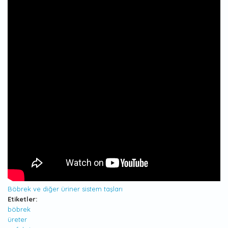
Böbrek ve diğer üriner sistem taşları
Etiketler:
böbrek
üreter