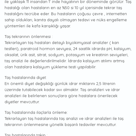
ile yaklaşık 11 insandan 1' inde hayatının bir döneminde görülür. Taş
hastalığı olan hastaların en az %50 si 10 yıl içerisinde tekrar taş
hastalığını tecrübe eder. Bu hastaların çoğusu çevre , internetten
sahip oldukları, kanıta dayalı olmayan tedavi ve nüks engelleme
yöntemleri ile kafa karışıklığı yaşar.
Taş tekrarının önlenmesi :
Tekrarlayan taş hastaları detaylı biyokimyasal analizler ( kan
testleri), paratroid hormon seviyesi, 24 saatlik idrarda pH, kalsiyum,
oksalat, ürik asit, sitrat, sodyum, potasyum ve kreatinin seviyeleri,
taş analizi ile değerlendirilmelidir. İdrarda kalsiyum atılımı artmış
olan hastalara kalsiyum yükleme testi yapılabilir.
Taş hastalarında diyet:
En önemli diyet değişikliği günlük idrar miktarını 2,5 litrenin
üzerinde tutabilecek kadar sıvı almaktır. Taş analizleri ve idrar
analizleri ile belirlenen sonuçlara göre hastalara önerilecek
diyetler mevcuttur.
Taş hastalarında ilaçlarla önleme:
Tekrarlayan taş hastalarında taş analizi ve idrar analizleri ile taş
tekrarının önlenmesine yönelik başarılı tedaviler mevcuttur.
Taş hastalarında takip :