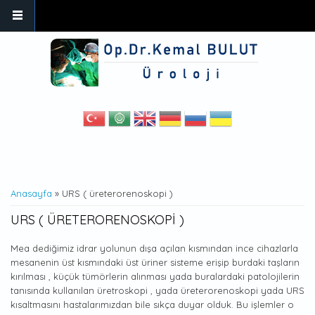
Ana içeriğe atla
BURADASINIZ
Anasayfa
» URS ( üreterorenoskopi )
URS ( ÜRETERORENOSKOPI )
Mea dediğimiz idrar yolunun dışa açılan kısmından ince cihazlarla
mesanenin üst kısmındaki üst üriner sisteme erişip burdaki taşların
kırılması , küçük tümörlerin alınması yada buralardaki patolojilerin
tanısında kullanılan üretroskopi , yada üreterorenoskopi yada URS
kısaltmasını hastalarımızdan bile sıkça duyar olduk. Bu işlemler o