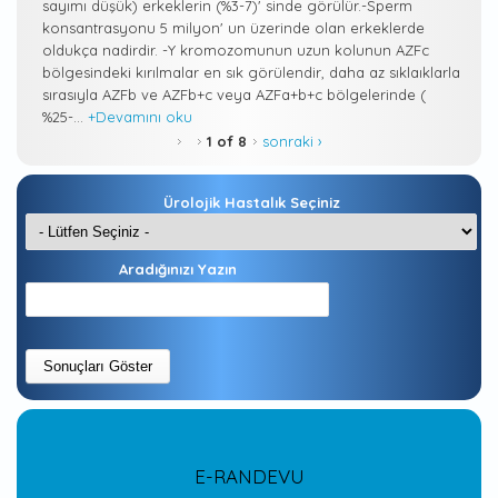
sayımı düşük) erkeklerin (%3-7)' sinde görülür.-Sperm
konsantrasyonu 5 milyon' un üzerinde olan erkeklerde
oldukça nadirdir. -Y kromozomunun uzun kolunun AZFc
bölgesindeki kırılmalar en sık görülendir, daha az sıklaıklarla
sırasıyla AZFb ve AZFb+c veya AZFa+b+c bölgelerinde (
%25-...
+Devamını oku
1 of 8
sonraki ›
Ürolojik Hastalık Seçiniz
Aradığınızı Yazın
E-RANDEVU