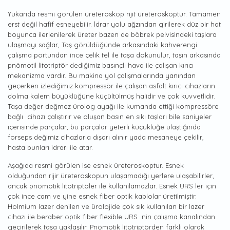
Yukarıda resmi görülen üreteroskop rijit üreteroskoptur. Tamamen
erst değil hafif esneyebilir. İdrar yolu ağzından girilerek düz bir hat
boyunca ilerlenilerek üreter bazen de böbrek pelvisindeki taşlara
ulaşmayı sağlar, Taş görüldüğünde arkasındaki kahverengi
çalışma portundan ince çelik tel ile taşa dokunulur, taşın arkasında
pnömotil litotriptör dediğimiz basınçlı hava ile çalışan kırıcı
mekanizma vardır. Bu makina yol çalışmalarında yanından
geçerken izlediğimiz kompressör ile çalışan asfalt kırıcı cihazların
dolma kalem büyüklüğüne küçültülmüş halidir ve çok kuvvetlidir.
Taşa değer değmez ürolog ayağı ile kumanda ettiği kompressöre
bağlı cihazı çalıştırır ve oluşan basın en sıkı taşları bile saniyeler
içerisinde parçalar, bu parçalar yeterli küçüklüğe ulaştığında
forseps değimiz cihazlarla dışarı alınır yada mesaneye çekilir,
hasta bunları idrarı ile atar.
Aşağıda resmi görülen ise esnek üreteroskoptur. Esnek
olduğundan rijir üreteroskopun ulaşamadığı yerlere ulaşabilirler,
ancak pnömotik litotriptöler ile kullanılamazlar. Esnek URS ler için
çok ince cam ve yine esnek fiber optik kablolar üretilmiştir.
Holmium lazer denilen ve ürolojide çok sık kullanılan bir lazer
cihazı ile beraber optik fiber flexible URS nin çalışma kanalından
geçirilerek taşa yaklaşılır. Pnömotik litotriptörden farklı olarak