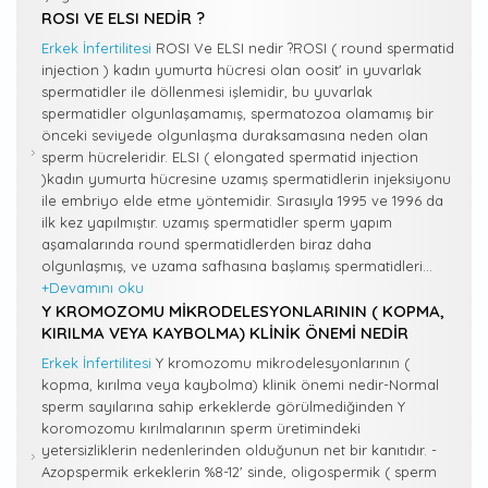
ROSI VE ELSI NEDIR ?
Erkek İnfertilitesi
ROSI Ve ELSI nedir ?ROSI ( round spermatid
injection ) kadın yumurta hücresi olan oosit' in yuvarlak
spermatidler ile döllenmesi işlemidir, bu yuvarlak
spermatidler olgunlaşamamış, spermatozoa olamamış bir
önceki seviyede olgunlaşma duraksamasına neden olan
sperm hücreleridir. ELSI ( elongated spermatid injection
)kadın yumurta hücresine uzamış spermatidlerin injeksiyonu
ile embriyo elde etme yöntemidir. Sırasıyla 1995 ve 1996 da
ilk kez yapılmıştır. uzamış spermatidler sperm yapım
aşamalarında round spermatidlerden biraz daha
olgunlaşmış, ve uzama safhasına başlamış spermatidleri...
+Devamını oku
Y KROMOZOMU MIKRODELESYONLARININ ( KOPMA,
KIRILMA VEYA KAYBOLMA) KLINIK ÖNEMI NEDIR
Erkek İnfertilitesi
Y kromozomu mikrodelesyonlarının (
kopma, kırılma veya kaybolma) klinik önemi nedir-Normal
sperm sayılarına sahip erkeklerde görülmediğinden Y
koromozomu kırılmalarının sperm üretimindeki
yetersizliklerin nedenlerinden olduğunun net bir kanıtıdır. -
Azopspermik erkeklerin %8-12' sinde, oligospermik ( sperm