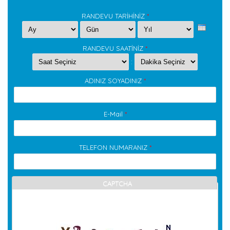
RANDEVU TARİHİNİZ
*
Ay
Gün
Yıl
RANDEVU SAATİNİZ
*
Hour
Minute
:
ADINIZ SOYADINIZ
*
E-Mail
*
TELEFON NUMARANIZ
*
CAPTCHA
Bu soru sizin bir insan olup olmadığınızı denetlemek ve
otomatik spam gönderilerini önlemek içindir.