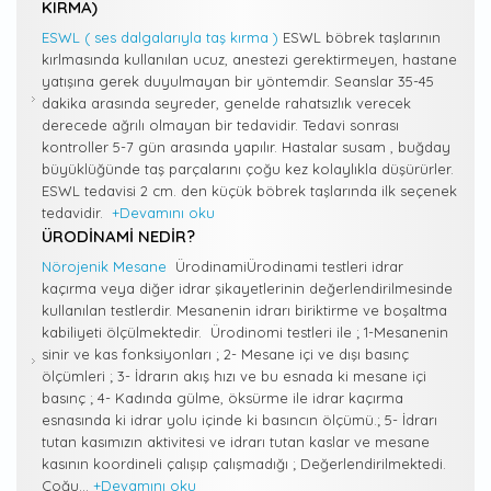
KIRMA)
ESWL ( ses dalgalarıyla taş kırma )
ESWL böbrek taşlarının
kırlmasında kullanılan ucuz, anestezi gerektirmeyen, hastane
yatışına gerek duyulmayan bir yöntemdir. Seanslar 35-45
dakika arasında seyreder, genelde rahatsızlık verecek
derecede ağrılı olmayan bir tedavidir. Tedavi sonrası
kontroller 5-7 gün arasında yapılır. Hastalar susam , buğday
büyüklüğünde taş parçalarını çoğu kez kolaylıkla düşürürler.
ESWL tedavisi 2 cm. den küçük böbrek taşlarında ilk seçenek
tedavidir.
+Devamını oku
ÜRODINAMI NEDIR?
Nörojenik Mesane
ÜrodinamiÜrodinami testleri idrar
kaçırma veya diğer idrar şikayetlerinin değerlendirilmesinde
kullanılan testlerdir. Mesanenin idrarı biriktirme ve boşaltma
kabiliyeti ölçülmektedir. Ürodinomi testleri ile ; 1-Mesanenin
sinir ve kas fonksiyonları ; 2- Mesane içi ve dışı basınç
ölçümleri ; 3- İdrarın akış hızı ve bu esnada ki mesane içi
basınç ; 4- Kadında gülme, öksürme ile idrar kaçırma
esnasında ki idrar yolu içinde ki basıncın ölçümü.; 5- İdrarı
tutan kasımızın aktivitesi ve idrarı tutan kaslar ve mesane
kasının koordineli çalışıp çalışmadığı ; Değerlendirilmektedi.
Çoğu...
+Devamını oku