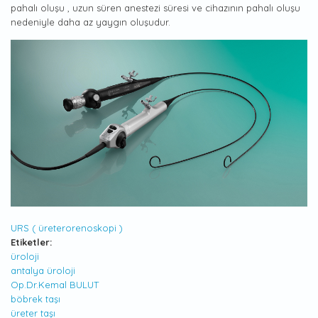
pahalı oluşu , uzun süren anestezi süresi ve cihazının pahalı oluşu
nedeniyle daha az yaygın oluşudur.
URS ( üreterorenoskopi )
Etiketler:
üroloji
antalya üroloji
Op.Dr.Kemal BULUT
böbrek taşı
üreter taşı