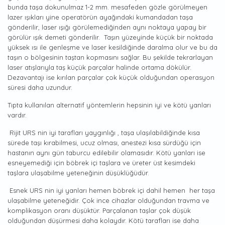
bunda taşa dokunulmaz 1-2 mm. mesafeden gözle görülmeyen
lazer ışıkları yine operatörün ayağındaki kumandadan taşa
gönderilir, laser ışığı görülemediğinden aynı noktaya yapay bir
görülür ışık demeti gönderilir. Taşın yüzeyinde küçük bir noktada
yüksek ısı ile genleşme ve laser kesildiğinde daralma olur ve bu da
taşın o bölgesinin taştan kopmasını sağlar. Bu şekilde tekrarlayan
laser atışlarıyla taş küçük parçalar halinde ortama dökülür.
Dezavantajı ise kırılan parçalar çok küçük olduğundan operasyon
süresi daha uzundur.
Tıpta kullanılan alternatif yöntemlerin hepsinin iyi ve kötü yanları
vardır.
Rijit URS nin iyi tarafları yaygınlığı , taşa ulaşılabildiğinde kısa
sürede taşı kırabilmesi, ucuz olması, anestezi kısa sürdüğü için
hastanın aynı gün taburcu edilebilir olamasıdır. Kötü yanları ise
esneyemediği için böbrek içi taşlara ve üreter üst kesimdeki
taşlara ulaşabilme yeteneğinin düşüklüğüdür.
Esnek URS nin iyi yanları hemen böbrek içi dahil hemen her taşa
ulaşabilme yeteneğidir. Çok ince cihazlar olduğundan travma ve
komplikasyon oranı düşüktür. Parçalanan taşlar çok düşük
olduğundan düşürmesi daha kolaydır. Kötü tarafları ise daha