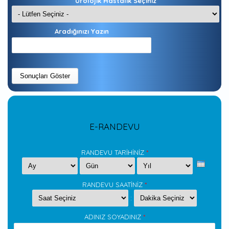
Ürolojik Hastalık Seçiniz
Aradığınızı Yazın
E-RANDEVU
RANDEVU TARİHİNİZ
*
Ay
Gün
Yıl
RANDEVU SAATİNİZ
*
Hour
Minute
:
ADINIZ SOYADINIZ
*