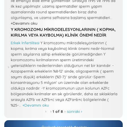
ile embriyo elde etme yöntemidir. Sırasıyla 1995 ve 1996 da
ilk kez yapılmıştır. uzamış spermatidler sperm yapım
aşamalarında round spermatidlerden biraz daha
olgunlaşmış, ve uzama safhasına başlamış spermatidleri...
+Devamını oku
Y KROMOZOMU MIKRODELESYONLARININ ( KOPMA,
KIRILMA VEYA KAYBOLMA) KLINIK ÖNEMI NEDIR
Erkek İnfertilitesi
Y kromozomu mikrodelesyonlarının (
kopma, kırılma veya kaybolma) klinik önemi nedir-Normal
sperm sayılarına sahip erkeklerde görülmediğinden Y
koromozomu kırılmalarının sperm üretimindeki
yetersizliklerin nedenlerinden olduğunun net bir kanıtıdır. -
Azopspermik erkeklerin %8-12' sinde, oligospermik ( sperm
sayımı düşük) erkeklerin (%3-7)' sinde görülür.-Sperm
konsantrasyonu 5 milyon' un üzerinde olan erkeklerde
oldukça nadirdir. -Y kromozomunun uzun kolunun AZFc
bölgesindeki kırılmalar en sık görülendir, daha az sıklaıklarla
sırasıyla AZFb ve AZFb+c veya AZFa+b+c bölgelerinde (
%25-...
+Devamını oku
1 of 8
sonraki ›