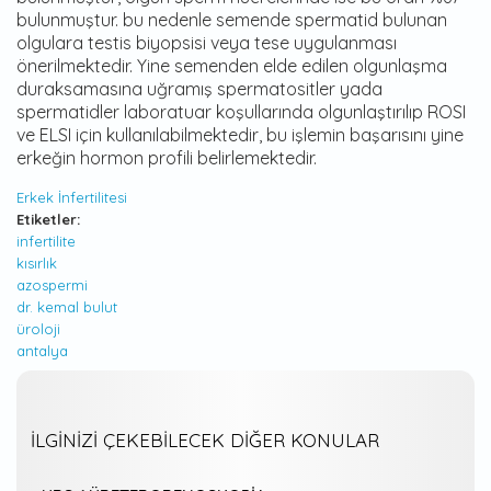
bulunmuştur. bu nedenle semende spermatid bulunan
olgulara testis biyopsisi veya tese uygulanması
önerilmektedir. Yine semenden elde edilen olgunlaşma
duraksamasına uğramış spermatositler yada
spermatidler laboratuar koşullarında olgunlaştırılıp ROSI
ve ELSI için kullanılabilmektedir, bu işlemin başarısını yine
erkeğin hormon profili belirlemektedir.
Erkek İnfertilitesi
Etiketler:
infertilite
kısırlık
azospermi
dr. kemal bulut
üroloji
antalya
İLGINIZI ÇEKEBILECEK DIĞER KONULAR