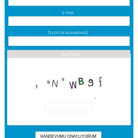
E-Mail
*
TELEFON NUMARANIZ
*
CAPTCHA
Bu soru sizin bir insan olup olmadığınızı denetlemek ve
otomatik spam gönderilerini önlemek içindir.
Resmin içindeki kod nedir?
*
Resimde görünen karakterleri girin.