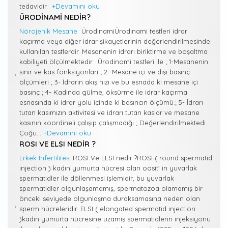
tedavidir.
+Devamını oku
ÜRODINAMI NEDIR?
Nörojenik Mesane
ÜrodinamiÜrodinami testleri idrar
kaçırma veya diğer idrar şikayetlerinin değerlendirilmesinde
kullanılan testlerdir. Mesanenin idrarı biriktirme ve boşaltma
kabiliyeti ölçülmektedir. Ürodinomi testleri ile ; 1-Mesanenin
sinir ve kas fonksiyonları ; 2- Mesane içi ve dışı basınç
ölçümleri ; 3- İdrarın akış hızı ve bu esnada ki mesane içi
basınç ; 4- Kadında gülme, öksürme ile idrar kaçırma
esnasında ki idrar yolu içinde ki basıncın ölçümü.; 5- İdrarı
tutan kasımızın aktivitesi ve idrarı tutan kaslar ve mesane
kasının koordineli çalışıp çalışmadığı ; Değerlendirilmektedi.
Çoğu...
+Devamını oku
ROSI VE ELSI NEDIR ?
Erkek İnfertilitesi
ROSI Ve ELSI nedir ?ROSI ( round spermatid
injection ) kadın yumurta hücresi olan oosit' in yuvarlak
spermatidler ile döllenmesi işlemidir, bu yuvarlak
spermatidler olgunlaşamamış, spermatozoa olamamış bir
önceki seviyede olgunlaşma duraksamasına neden olan
sperm hücreleridir. ELSI ( elongated spermatid injection
)kadın yumurta hücresine uzamış spermatidlerin injeksiyonu