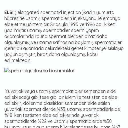
ELSI
( elongated spermatid injection )kadın yumurta
hücresine uzamış spermatidlerin injeksiyonu ile embriyo
elde etme yöntemidir. Sırasıyla 1995 ve 1996 da ilk kez
yapılmıştır. uzamış spermatidler sperm yapım
aşamalarında round spermatidlerden biraz daha
olgunlaşmış, ve uzama safhasına başlamış spermatidleri
içerir, bu aşamada çekirdekteki genetik materyel sıkılaşıp
yoğunlaşmıştır, biraz daha olgunlaşmış kabul
edilmektedir.
Yuvarlak veya uzamış spermolatidler semenden elde
edilebileceği gibi tese gibi bir işlem ile testisten de elde
edilebilir, döllenme olasılıkları semenden elde edilen
yuvarlak spermatidlerde %33, uzamış spermatidlerle de
%18 iken testisten elde edildiklerinde yuvarlak
spermatidlerde %22 ve uzamış spermatidlerde %38
bulunmuştur, olgun sperm hücrelerinde ise bu oran %67