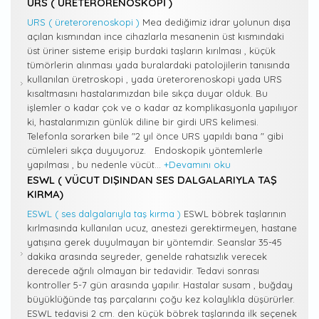
URS ( ÜRETERORENOSKOPI )
URS ( üreterorenoskopi )
Mea dediğimiz idrar yolunun dışa
açılan kısmından ince cihazlarla mesanenin üst kısmındaki
üst üriner sisteme erişip burdaki taşların kırılması , küçük
tümörlerin alınması yada buralardaki patolojilerin tanısında
kullanılan üretroskopi , yada üreterorenoskopi yada URS
kısaltmasını hastalarımızdan bile sıkça duyar olduk. Bu
işlemler o kadar çok ve o kadar az komplikasyonla yapılıyor
ki, hastalarımızın günlük diline bir girdi URS kelimesi.
Telefonla sorarken bile "2 yıl önce URS yapıldı bana " gibi
cümleleri sıkça duyuyoruz. Endoskopik yöntemlerle
yapılması , bu nedenle vücüt...
+Devamını oku
ESWL ( VÜCUT DIŞINDAN SES DALGALARIYLA TAŞ
KIRMA)
ESWL ( ses dalgalarıyla taş kırma )
ESWL böbrek taşlarının
kırlmasında kullanılan ucuz, anestezi gerektirmeyen, hastane
yatışına gerek duyulmayan bir yöntemdir. Seanslar 35-45
dakika arasında seyreder, genelde rahatsızlık verecek
derecede ağrılı olmayan bir tedavidir. Tedavi sonrası
kontroller 5-7 gün arasında yapılır. Hastalar susam , buğday
büyüklüğünde taş parçalarını çoğu kez kolaylıkla düşürürler.
ESWL tedavisi 2 cm. den küçük böbrek taşlarında ilk seçenek